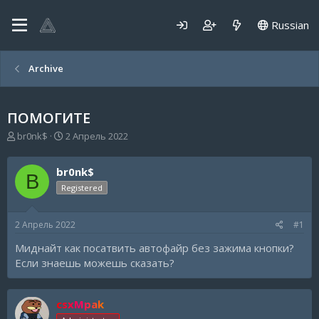
Russian
Archive
ПОМОГИТЕ
А
Д
br0nk$
2 Апрель 2022
в
а
т
т
br0nk$
о
а
B
р
н
Registered
т
а
е
ч
2 Апрель 2022
#1
м
а
ы
л
Миднайт как посатвить автофайр без зажима кнопки?
а
Если знаешь можешь сказать?
csxMpak