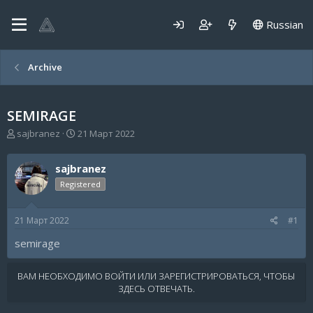
Russian
Archive
SEMIRAGE
А
Д
sajbranez
21 Март 2022
в
а
т
т
sajbranez
о
а
р
н
Registered
т
а
е
ч
21 Март 2022
#1
м
а
ы
л
semirage
а
ВАМ НЕОБХОДИМО ВОЙТИ ИЛИ ЗАРЕГИСТРИРОВАТЬСЯ, ЧТОБЫ
ЗДЕСЬ ОТВЕЧАТЬ.