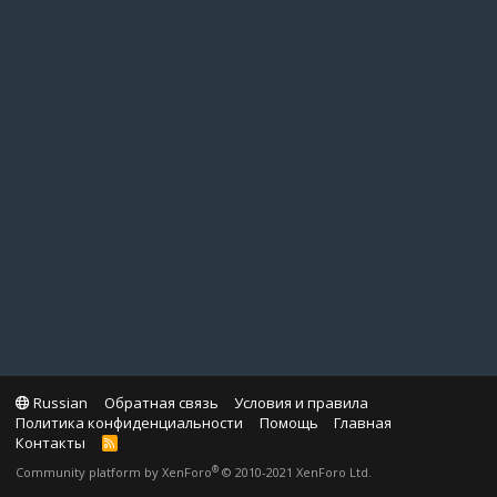
Russian
Обратная связь
Условия и правила
Политика конфиденциальности
Помощь
Главная
Контакты
R
S
®
Community platform by XenForo
© 2010-2021 XenForo Ltd.
S