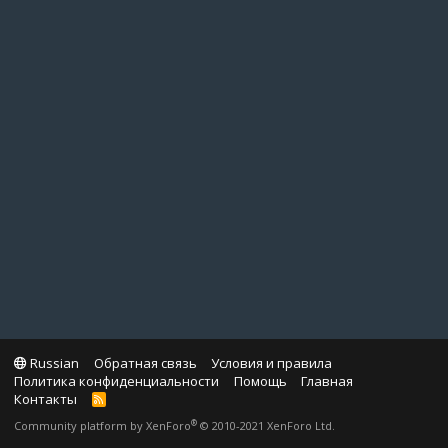
Russian
Обратная связь
Условия и правила
Политика конфиденциальности
Помощь
Главная
Контакты
R
S
®
Community platform by XenForo
© 2010-2021 XenForo Ltd.
S