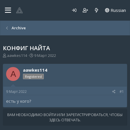
Russian
Archive
КОНФИГ НАЙТА
А
Д
aawkes114
9 Март 2022
в
а
т
т
aawkes114
о
а
A
р
н
Registered
т
а
е
ч
9 Март 2022
#1
м
а
ы
л
есть у кого?
а
ВАМ НЕОБХОДИМО ВОЙТИ ИЛИ ЗАРЕГИСТРИРОВАТЬСЯ, ЧТОБЫ
ЗДЕСЬ ОТВЕЧАТЬ.