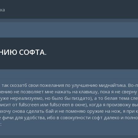
ка
НИЮ СОФТА.
и так скозатб свои пожелания по улучшению миднайтика. Во-п
ению не позволяет мне нажать на клавишу, пока я не сверну
же нереализуемо, но было бы пиздато), а то белая тема слеп
исит от fullscreen или fullscreen в окне), когда я произвожу 
ахочу снова сделать бай и не поменяю оружие на нож, я при к
 фичи для удобства, ибо в совокупности софт далеко и полн