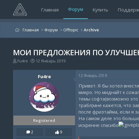
Форум
Главная
Купить
Поддерж
Главная
Форум
Offtopic
Archive
МОИ ПРЕДЛОЖЕНИЯ ПО УЛУЧШЕ
А
Д
Fu4re
12 Январь 2019
в
а
т
т
12 Январь 2019
Fu4re
о
а
р
н
Привет. Я бы хотел внест
т
а
микро. Но миднайт к сожал
е
ч
темы софта(возможно это у
м
а
трабл(мне кажется, что зав
ы
л
а
после фризтайма, если я з
На самом деле это больше
Registered
искренне спасибо
2
9