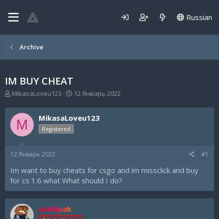
Russian
Archive
IM BUY CHEAT
А
Д
MikasaLoveu123
12 Январь 2022
в
а
т
т
MikasaLoveu123
о
а
M
р
н
Registered
т
а
е
ч
12 Январь 2022
#1
м
а
ы
л
Im want to buy cheats for csgo and im missclick and buy
а
for cs 1.6 what What should I do?
csxMpak