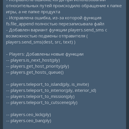
относительных путей происходило обращение к папке
игры, а не папке продукта
- Исправлена ошибка, из-за которой функция
fs.file_append полностью перезаписывала файл
- Добавлен вариант функции players.send_sms с
возможностью подмены отправителя (
players.send_sms(dest, src, text) )
- Players: Добавлены новые функции
-- players.is_next_host(ply)
-- players.get_host_priority(ply)
-- players.get_hosts_queue()
-- players.teleport_to_island(ply, is_invite)
-- players.teleport_to_interior(ply, interior_id)
-- players.teleport_to_mission(ply)
-- players.teleport_to_cutscene(ply)
-- players.ceo_kick(ply)
-- players.ceo_ban(ply)