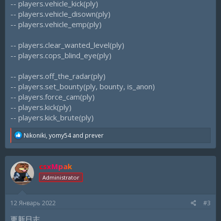
-- players.vehicle_kick(ply)
-- players.vehicle_disown(ply)
-- players.vehicle_emp(ply)
-- players.clear_wanted_level(ply)
-- players.cops_blind_eye(ply)
-- players.off_the_radar(ply)
-- players.set_bounty(ply, bounty, is_anon)
-- players.force_cam(ply)
-- players.kick(ply)
-- players.kick_brute(ply)
R
Nikoniki
,
yomy54
and
prever
e
a
c
csxMpak
t
i
Administrator
o
n
s
12 Январь 2022
#3
:
更新日志