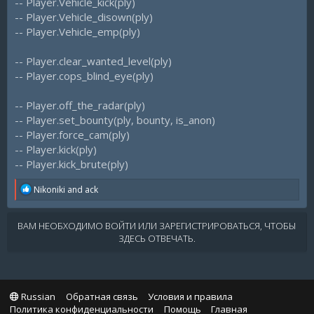
-- Player.Vehicle_kick(ply)
-- Player.Vehicle_disown(ply)
-- Player.Vehicle_emp(ply)
-- Player.clear_wanted_level(ply)
-- Player.cops_blind_eye(ply)
-- Player.off_the_radar(ply)
-- Player.set_bounty(ply, bounty, is_anon)
-- Player.force_cam(ply)
-- Player.kick(ply)
-- Player.kick_brute(ply)
R
Nikoniki
and
ack
e
a
c
ВАМ НЕОБХОДИМО ВОЙТИ ИЛИ ЗАРЕГИСТРИРОВАТЬСЯ, ЧТОБЫ
t
ЗДЕСЬ ОТВЕЧАТЬ.
i
o
n
s
:
Russian
Обратная связь
Условия и правила
Политика конфиденциальности
Помощь
Главная