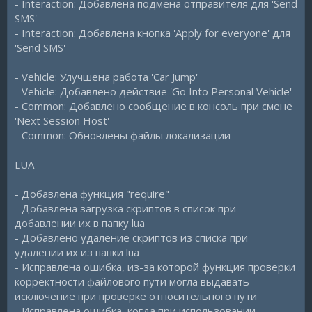
- Interaction: Добавлена подмена отправителя для 'Send
SMS'
- Interaction: Добавлена кнопка 'Apply for everyone' для
'Send SMS'
- Vehicle: Улучшена работа 'Car Jump'
- Vehicle: Добавлено действие 'Go Into Personal Vehicle'
- Common: Добавлено сообщение в консоль при смене
'Next Session Host'
- Common: Обновлены файлы локализации
LUA
- Добавлена функция "require"
- Добавлена загрузка скриптов в список при
добавлении их в папку lua
- Добавлено удаление скриптов из списка при
удалении их из папки lua
- Исправлена ошибка, из-за которой функция проверки
корректности файлового пути могла выдавать
исключение при проверке относительного пути
- Исправлена ошибка, когда при использовании