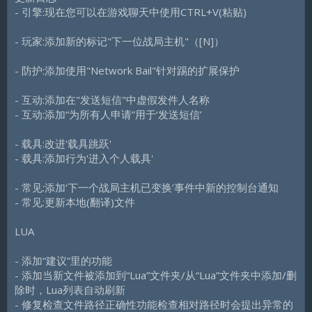
- 引擎:现在您可以在游戏聊天中使用CTRL+V(粘贴)
- 玩家:添加新的标记"下一位战局主机"（[N]）
- 防护:添加使用"Network Bail"针对踢的扩展保护
- 互动:添加在"发送短信"中虚假发件人名称
- 互动:添加“为所有人申请”用于‘发送短信’
- 载具:改进'载具跳跃'
- 载具:添加行为'进入个人载具'
- 常见:添加‘下一个战局主机已变换’事件中新的控制台通知
- 常见:更新本地(翻译)文件
LUA
- 添加“建议”里的功能
- 添加当新文件被添加到“Lua”文件夹/从“Lua”文件夹中添加/删
除时，Lua列表自动刷新
- 修复检查文件路径正确性功能检查相对路径时会提出异常的