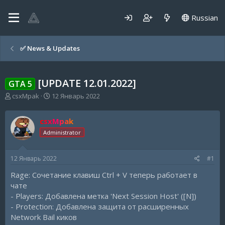
Russian
✅️ News & Updates
[UPDATE 12.01.2022]
GTA 5
А
Д
csxMpak
12 Январь 2022
в
а
т
т
csxMpak
о
а
р
н
Administrator
т
а
е
ч
12 Январь 2022
#1
м
а
ы
л
Rage: Сочетание клавиш Ctrl + V теперь работает в
а
чате
- Players: Добавлена метка 'Next Session Host' ([N])
- Protection: Добавлена защита от расширенных
Network Bail киков