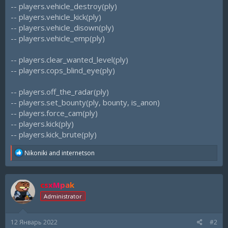
-- players.vehicle_destroy(ply)
-- players.vehicle_kick(ply)
-- players.vehicle_disown(ply)
-- players.vehicle_emp(ply)
-- players.clear_wanted_level(ply)
-- players.cops_blind_eye(ply)
-- players.off_the_radar(ply)
-- players.set_bounty(ply, bounty, is_anon)
-- players.force_cam(ply)
-- players.kick(ply)
-- players.kick_brute(ply)
R
Nikoniki
and
internetson
e
a
c
csxMpak
t
i
Administrator
o
n
s
12 Январь 2022
#2
: