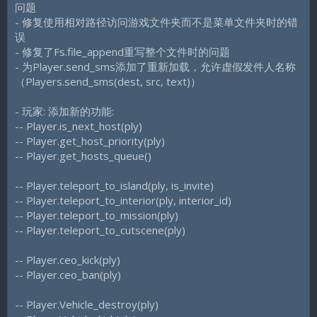
问题
- 修复使用相对路径访问游戏文件夹而不是菜单文件夹时的错
误
- 修复了Fs.file_append重写整个文件时的问题
- 为Player.send_sms添加了重新加载，允许虚假发件人名称
（Players.send_sms(dest, src, text)）
- 玩家: 添加新的功能:
-- Player.is_next_host(ply)
-- Player.get_host_priority(ply)
-- Player.get_hosts_queue()
-- Player.teleport_to_island(ply, is_invite)
-- Player.teleport_to_interior(ply, interior_id)
-- Player.teleport_to_mission(ply)
-- Player.teleport_to_cutscene(ply)
-- Player.ceo_kick(ply)
-- Player.ceo_ban(ply)
-- Player.Vehicle_destroy(ply)