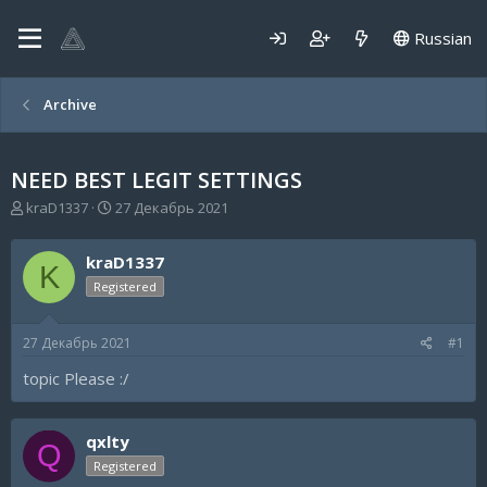
Russian
Archive
NEED BEST LEGIT SETTINGS
А
Д
kraD1337
27 Декабрь 2021
в
а
т
т
kraD1337
о
а
K
р
н
Registered
т
а
е
ч
27 Декабрь 2021
#1
м
а
ы
л
topic Please :/
а
qxlty
Q
Registered