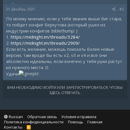
21 Декабрь 2021
#2
По моему мнению, если у тебя звание выше биг стара,
то пойдет конфиг беркутова (который ушел из
индустрии конфигов :biblethump: )
1.
https://midnight.im/threads/3284/
2.
https://midnight.im/threads/2909/
Если есть желание, можешь поискать более новые
версии, там вроде бы есть v2, v3 и v4 и все они
абсолютно идеальны, если конечно у тебя руки растут
из нужного места :D
Удачи
ВАМ НЕОБХОДИМО ВОЙТИ ИЛИ ЗАРЕГИСТРИРОВАТЬСЯ, ЧТОБЫ
ЗДЕСЬ ОТВЕЧАТЬ.
Russian
Обратная связь
Условия и правила
Политика конфиденциальности
Помощь
Главная
Контакты
R