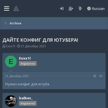
Russian
Archive
ДАЙТЕ КОНФИГ ДЛЯ ЮТУБЕРА!
А
Д
Exxx1l
21 Декабрь 2021
в
а
т
т
Exxx1l
о
а
E
р
н
Registered
т
а
е
ч
21 Декабрь 2021
#1
м
а
ы
л
Нужен конфиг для ютуба
а
balbes_
Registered