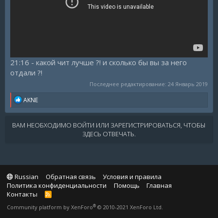
21:16 - какой чит лучше ?! и сколько бы вы за него
отдали ?!
Последнее редактирование:
24 Январь 2019
R
AKNE
e
a
c
ВАМ НЕОБХОДИМО ВОЙТИ ИЛИ ЗАРЕГИСТРИРОВАТЬСЯ, ЧТОБЫ
t
ЗДЕСЬ ОТВЕЧАТЬ.
i
o
n
s
:
Russian
Обратная связь
Условия и правила
Политика конфиденциальности
Помощь
Главная
Контакты
R
S
®
Community platform by XenForo
© 2010-2021 XenForo Ltd.
S