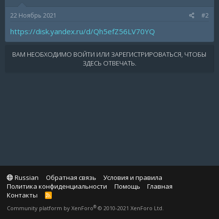
22 Ноябрь 2021
#2
https://disk.yandex.ru/d/Qh5efZ56LV70YQ
ВАМ НЕОБХОДИМО ВОЙТИ ИЛИ ЗАРЕГИСТРИРОВАТЬСЯ, ЧТОБЫ
ЗДЕСЬ ОТВЕЧАТЬ.
Russian
Обратная связь
Условия и правила
Политика конфиденциальности
Помощь
Главная
Контакты
R
S
®
Community platform by XenForo
© 2010-2021 XenForo Ltd.
S