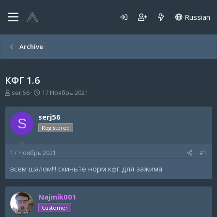
Russian
Archive
КФГ 1.6
А
Д
serj56
17 Ноябрь 2021
в
а
т
т
serj56
о
а
S
р
н
Registered
т
а
е
ч
17 Ноябрь 2021
#1
м
а
ы
л
всем шалом!!! скиньте норм кфг для зажима
а
Najmik001
Customer