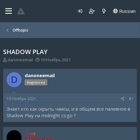
Russian
Offtopic
SHADOW PLAY
А
Д
danoneemail
10 Ноябрь 2021
в
а
т
т
danoneemail
о
а
D
р
н
Registered
т
а
е
ч
10 Ноябрь 2021
#1
м
а
ы
л
Знает кто как скрыть чамсы, и в общем все палевное в
а
Shadow Play на midnight cs:go ?
root