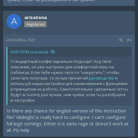
arisatona
A
Registered
26 Ноябрь 2021
#4
hOR1ZON сказал(а):
Стандартный конфиг идеально подходит под твоё
описание, он уже настроен для комфортной игры на
пабликах. Если тебе нужно чего-то "накрутить", чтобы
залетало получше, то лучше прочитай
руководство
и
используй наши настройки для ознакомления с функциями
и принципом их работы. Самостоятельно сделанные сетты
будут в тысячу раз лучше, чем чужие, если ты разобрался
в настройке.
Is there any chance for english version of this instruction
file? Midnight is really hard to configure. I can't configure
full legit settings. Either it is semi-rage or doesn't work at
all. Pls help