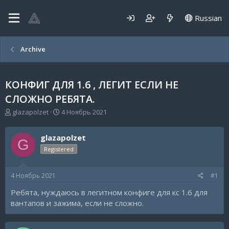
Russian
Archive
КОНФИГ ДЛЯ 1.6 , ЛЕГИТ ЕСЛИ НЕ
СЛОЖНО РЕБЯТА.
А
Д
glazapolzet
4 Ноябрь 2021
в
а
т
т
glazapolzet
о
а
G
р
н
Registered
т
а
е
ч
4 Ноябрь 2021
#1
м
а
ы
л
Ребята, нуждаюсь в легитном конфиге для кс 1.6 для
а
вантапов и зажима, если не сложно.