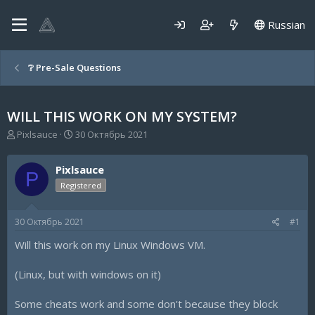
Russian
❔ Pre-Sale Questions
WILL THIS WORK ON MY SYSTEM?
А
Д
Pixlsauce
30 Октябрь 2021
в
а
т
т
Pixlsauce
о
а
P
р
н
Registered
т
а
е
ч
30 Октябрь 2021
#1
м
а
ы
л
Will this work on my Linux Windows VM.
а
(Linux, but with windows on it)
Some cheats work and some don't because they block