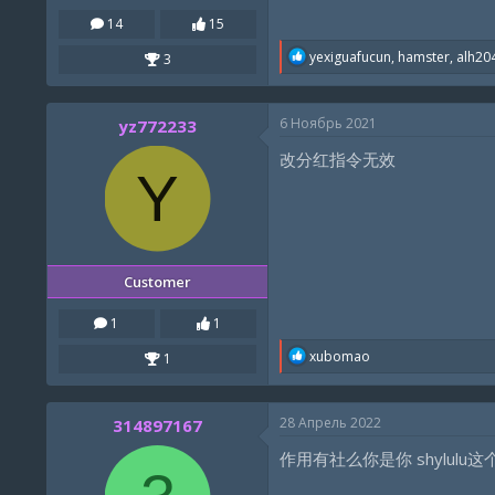
14
15
R
yexiguafucun
,
hamster
,
alh20
3
e
a
c
6 Ноябрь 2021
yz772233
t
i
改分红指令无效
o
Y
n
s
:
Customer
1
1
R
xubomao
1
e
a
c
28 Апрель 2022
314897167
t
i
作用有社么你是你 shylulu
o
n