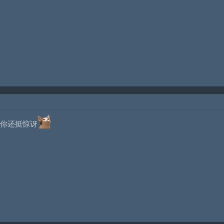
你还挺惊讶