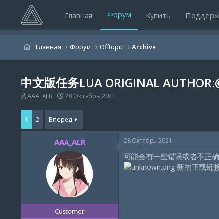
Форум
Главная
Купить
Поддерж
Главная
Форум
Offtopic
Archive
中文版任务LUA ORIGINAL AUTHOR
А
Д
AAA_ALR
28 Октябрь 2021
в
а
т
т
1
2
Вперед
о
а
р
н
т
а
28 Октябрь 2021
AAA_ALR
е
ч
可能会有一些错误或者不正确
м
а
ы
л
新的下载链
а
Customer