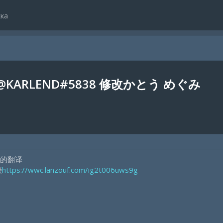
ка
:@KARLEND#5838 修改かとう めぐみ
的翻译
接
https://wwc.lanzouf.com/ig2t006uws9g