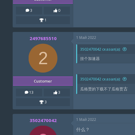
3
0
1
1 Май 2022
2497685510
3502470042 сказал(а):
2
挂个加速器
3502470042 сказал(а):
Customer
古
瓜格贾的下载不了瓜格贾
13
3
3
1 Май 2022
3502470042
什么？