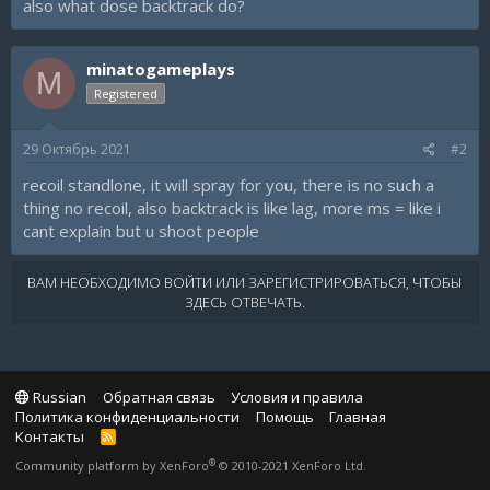
also what dose backtrack do?
minatogameplays
M
Registered
29 Октябрь 2021
#2
recoil standlone, it will spray for you, there is no such a
thing no recoil, also backtrack is like lag, more ms = like i
cant explain but u shoot people
ВАМ НЕОБХОДИМО ВОЙТИ ИЛИ ЗАРЕГИСТРИРОВАТЬСЯ, ЧТОБЫ
ЗДЕСЬ ОТВЕЧАТЬ.
Russian
Обратная связь
Условия и правила
Политика конфиденциальности
Помощь
Главная
Контакты
R
S
®
Community platform by XenForo
© 2010-2021 XenForo Ltd.
S