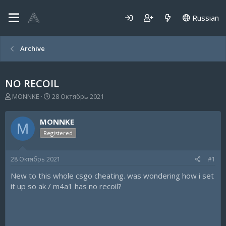
Russian
Archive
NO RECOIL
А
Д
MONNKE
28 Октябрь 2021
в
а
т
т
MONNKE
о
а
M
р
н
Registered
т
а
е
ч
28 Октябрь 2021
#1
м
а
ы
л
New to this whole csgo cheating. was wondering how i set
а
it up so ak / m4a1 has no recoil?