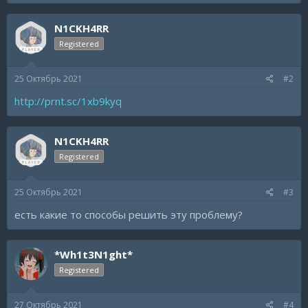
a
c
N1CKH4RR
t
i
Registered
o
n
s
25 Октябрь 2021
#2
:
http://prnt.sc/1xb9kyq
N1CKH4RR
Registered
25 Октябрь 2021
#3
есть какие то способы решить эту проблему?
*Wh1t3N1ght*
Registered
27 Октябрь 2021
#4