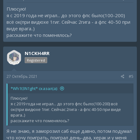
Плюсую!
я с 2019 года не играл... до этого фпс было(100-200)
всё ок(при видюхе 1гиг. Сейчас 2гига - а фпс 40-50 при
виде врага..)
расскажите что поменялось?
N1CKH4RR
Registered
27 Октябрь 2021
#5
*Wh1t3N1ght* сказал(а):
Плюсую!
я с 2019 года не играл... до этого фпс было(100-200) всё
ок(при видюхе 1гиг. Сейчас 2гига - а фпс 40-50 при виде
врага..)
расскажите что поменялось?
Я не знаю, я заморозил саб еще давно, потом подумал
что хочу поиграть, поиграл день-два, херак и у меня