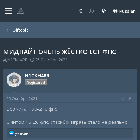
Russian
Offtopic
МИДНАЙТ ОЧЕНЬ ЖЁСТКО ЕСТ ФПС
А
Д
N1CKH4RR
25 Октябрь 2021
в
а
т
т
N1CKH4RR
о
а
р
н
Registered
т
а
е
ч
25 Октябрь 2021
#1
м
а
ы
л
Без чита: 190-210 фпс
а
С читом 15-26 фпс, спасибо! Играть стало не реально
R
умахан
e