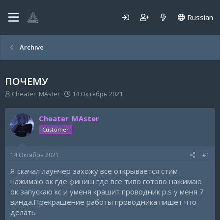
Russian
Archive
ПОЧЕМУ
А
Д
Cheater_MAster
14 Октябрь 2021
в
а
т
т
Cheater_MAster
о
а
р
н
Customer
т
а
е
ч
14 Октябрь 2021
#1
м
а
ы
л
Я скачал лаунчер захожу все открывается стим
а
нажимаю ок где финиш где все типо готово нажимаю
ок запускаю кс и уменя крашит проводник p.s у меня 7
винда.Прекращение работы проводника пишет что
делать