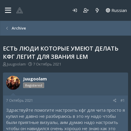
Russian
Archive
ЕСТЬ ЛЮДИ КОТОРЫЕ УМЕЮТ ДЕЛАТЬ
КФГ ЛЕГИТ ДЛЯ ЗВАНИЯ LEM
А
Д
Juugoolam
7 Октябрь 2021
в
а
т
т
Juugoolam
о
а
р
н
Registered
т
а
е
ч
7 Октябрь 2021
#1
м
а
ы
л
Здраствуйте помогите настроить кфг для чита просто я
а
купил не давно не разбираюсь в это ну надо чтобы
были приятные визуалы, аим думаю надо настроить
чтобы он навидился очень хорошо не знаю как это