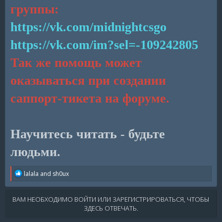
группы:
https://vk.com/midnightcsgo
https://vk.com/im?sel=-109242805
Так же помощь может
оказываться при создании
саппорт-тикета на форуме.
Научитесь читать - будьте
людьми.
R
lalala
and
sh0ux
e
a
c
ВАМ НЕОБХОДИМО ВОЙТИ ИЛИ ЗАРЕГИСТРИРОВАТЬСЯ, ЧТОБЫ
t
ЗДЕСЬ ОТВЕЧАТЬ.
i
o