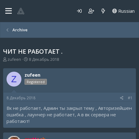
Russian
Archive
ЧИТ НЕ РАБОТАЕТ .
А
Д
zufeen
8 Декабрь 2018
в
а
т
т
zufeen
о
а
Z
р
н
Registered
т
а
е
ч
8 Декабрь 2018
#1
м
а
ы
л
Вк не работает, Админ ты закрыл тему , Авторизейшен
а
ошибка , лаунчер не работает, А в вк сервера не
работают!
csxMpak