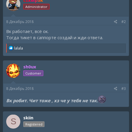
Administrator
8 Декабрь 2018
#2
Вк работает, всё ок.
Тогда тикет в саппорте создай и жди ответа.
R
lalala
e
a
c
sh0ux
t
i
Customer
o
n
s
8 Декабрь 2018
#3
:
Вк робит. Чит тоже , хз че у тебя не так.
skiin
S
Registered