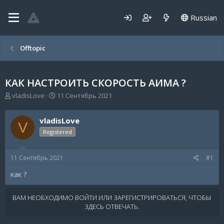
Russian
Offtopic
КАК НАСТРОИТЬ СКОРОСТЬ АИМА ?
А
Д
vladisLove
11 Сентябрь 2021
в
а
т
т
vladisLove
о
а
V
р
н
Registered
т
а
е
ч
11 Сентябрь 2021
#1
м
а
ы
л
как ?
а
ВАМ НЕОБХОДИМО ВОЙТИ ИЛИ ЗАРЕГИСТРИРОВАТЬСЯ, ЧТОБЫ
ЗДЕСЬ ОТВЕЧАТЬ.