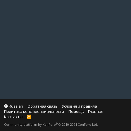
Russian
Обратная связь
Условия и правила
Политика конфиденциальности
Помощь
Главная
Контакты
R
S
®
Community platform by XenForo
© 2010-2021 XenForo Ltd.
S