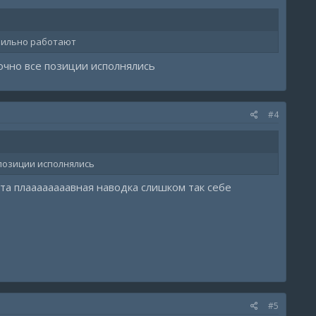
авильно работают
точно все позиции исполнялись
#4
 позиции исполнялись
эта плаааааааавная наводка слишком так себе
#5