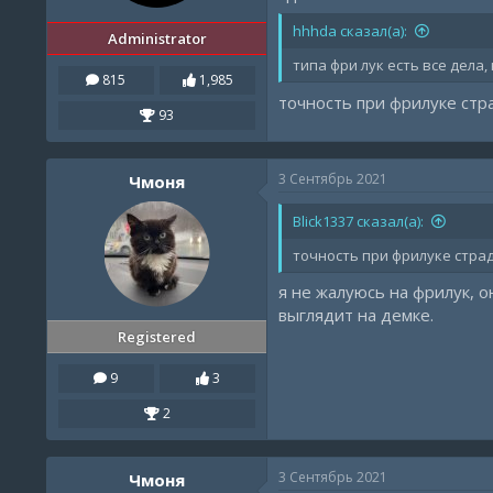
hhhda сказал(а):
Administrator
типа фри лук есть все дела
815
1,985
точность при фрилуке стр
93
3 Сентябрь 2021
Чмоня
Blick1337 сказал(а):
точность при фрилуке страд
я не жалуюсь на фрилук, о
выглядит на демке.
Registered
9
3
2
3 Сентябрь 2021
Чмоня