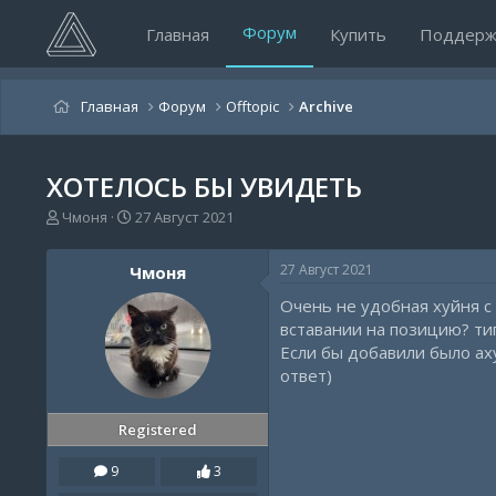
Форум
Главная
Купить
Поддерж
Главная
Форум
Offtopic
Archive
ХОТЕЛОСЬ БЫ УВИДЕТЬ
А
Д
Чмоня
27 Август 2021
в
а
т
т
27 Август 2021
Чмоня
о
а
р
н
Очень не удобная хуйня с 
т
а
вставании на позицию? тип
е
ч
Если бы добавили было аху
м
а
ответ)
ы
л
а
Registered
9
3