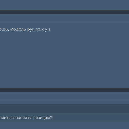
щь, модель рук по x y z
 при вставании на позицию?