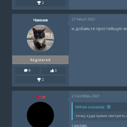
2
27 Август 2021
Чмоня
и добавьте простейшую ве
Registered
9
3
2
2 Сентябрь 2021
root
hhhda сказал(а):
точку куда нужно смотреть
сделаю