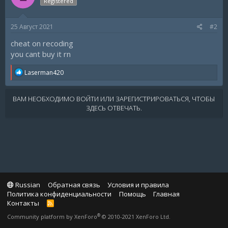
Registered
25 Август 2021
#2
cheat on recoding
you cant buy it rn
R
Laserman420
e
a
c
ВАМ НЕОБХОДИМО ВОЙТИ ИЛИ ЗАРЕГИСТРИРОВАТЬСЯ, ЧТОБЫ
t
ЗДЕСЬ ОТВЕЧАТЬ.
i
o
n
s
:
Russian
Обратная связь
Условия и правила
Политика конфиденциальности
Помощь
Главная
Контакты
R
S
®
Community platform by XenForo
© 2010-2021 XenForo Ltd.
S