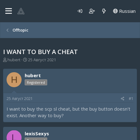
Russian
Offtopic
I WANT TO BUY A CHEAT
А
Д
hubert
25 Август 2021
в
а
т
т
hubert
о
а
H
р
н
Registered
т
а
е
ч
25 Август 2021
#1
м
а
ы
л
I want to buy the scp sl cheat, but the buy button doesn't
а
exist. Another way to buy?
lexisSexys
L