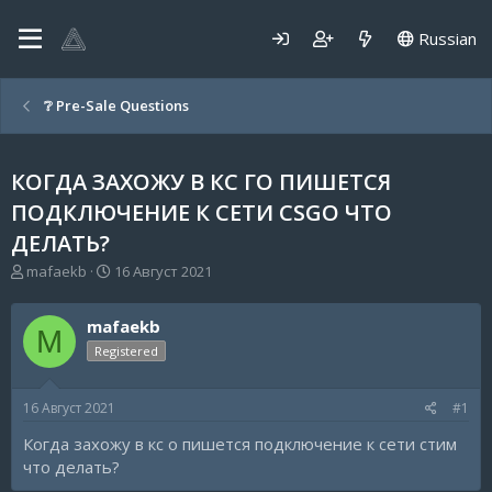
Russian
❔ Pre-Sale Questions
КОГДА ЗАХОЖУ В КС ГО ПИШЕТСЯ
ПОДКЛЮЧЕНИЕ К СЕТИ CSGO ЧТО
ДЕЛАТЬ?
А
Д
mafaekb
16 Август 2021
в
а
т
т
mafaekb
о
а
M
р
н
Registered
т
а
е
ч
16 Август 2021
#1
м
а
ы
л
Когда захожу в кс о пишется подключение к сети стим
а
что делать?