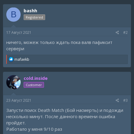
bashh
B
Registered
17 Август 2021
#2
ничего, можеж только ждать пока валв пафиксит
сервери
R
mafaekb
e
a
c
cold.inside
t
i
Customer
o
n
s
23 Август 2021
#3
:
Запусти поиск Death Match (Бой насмерть) и подожди
несколько минут. После данного времени ошибка
пройдет.
Работало у меня 9/10 раз