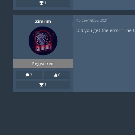
1
16 Сентябрь 2021
Zimrim
Did you get the error "The tr
Registered
3
0
1