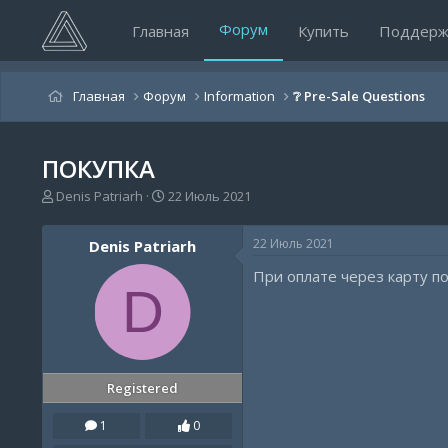
Форум
Главная
Купить
Поддерж
Главная
Форум
Information
❔ Pre-Sale Questions
ПОКУПКА
А
Д
Denis Patriarh
22 Июль 2021
в
а
т
т
22 Июль 2021
Denis Patriarh
о
а
р
н
При оплате через карту п
т
а
D
е
ч
м
а
ы
л
а
Registered
1
0