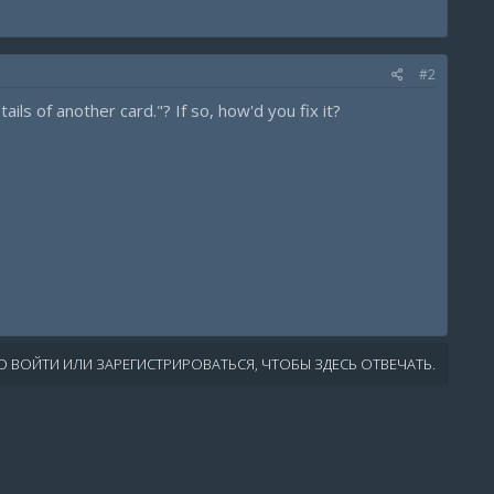
#2
ils of another card."? If so, how'd you fix it?
 ВОЙТИ ИЛИ ЗАРЕГИСТРИРОВАТЬСЯ, ЧТОБЫ ЗДЕСЬ ОТВЕЧАТЬ.