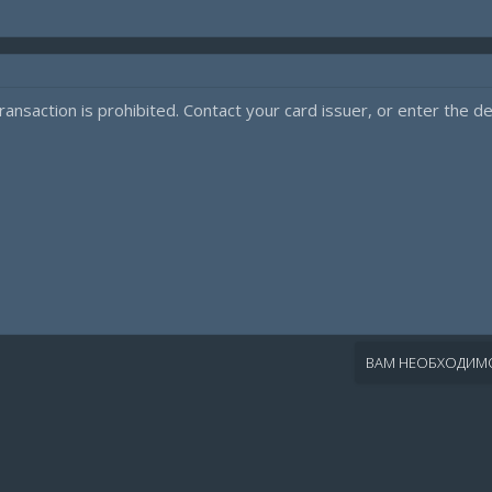
ansaction is prohibited. Contact your card issuer, or enter the deta
ВАМ НЕОБХОДИМО