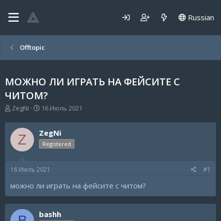
Russian
Offtopic
МОЖНО ЛИ ИГРАТЬ НА ФЕЙСИТЕ С
ЧИТОМ?
А
Д
ZegNi
16 Июль 2021
в
а
т
т
ZegNi
о
а
Z
р
н
Registered
т
а
е
ч
16 Июль 2021
#1
м
а
ы
л
можно ли играть на фейсите с читом?
а
bashh
B