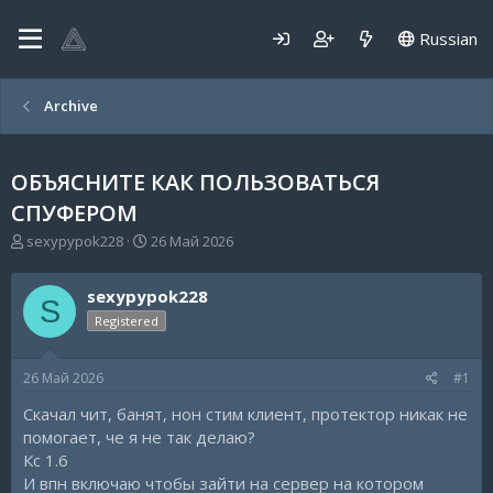
Russian
Archive
ОБЪЯСНИТЕ КАК ПОЛЬЗОВАТЬСЯ
СПУФЕРОМ
А
Д
sexypypok228
26 Май 2026
в
а
т
т
sexypypok228
о
а
S
р
н
Registered
т
а
е
ч
26 Май 2026
#1
м
а
ы
л
Скачал чит, банят, нон стим клиент, протектор никак не
а
помогает, че я не так делаю?
Кс 1.6
И впн включаю чтобы зайти на сервер на котором