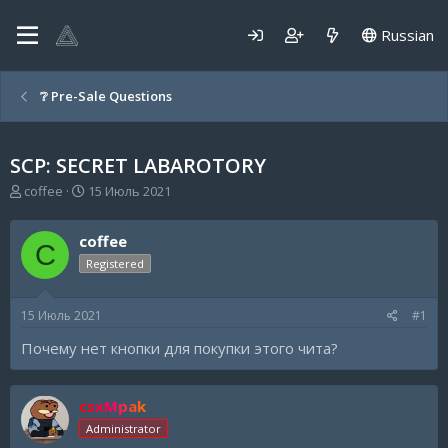
Russian
❔ Pre-Sale Questions
SCP: SECRET LABAROTORY
А
Д
coffee
15 Июль 2021
в
а
т
т
coffee
о
а
C
р
н
Registered
т
а
е
ч
15 Июль 2021
#1
м
а
ы
л
Почему нет кнопки для покупки этого чита?
а
csxMpak
Administrator