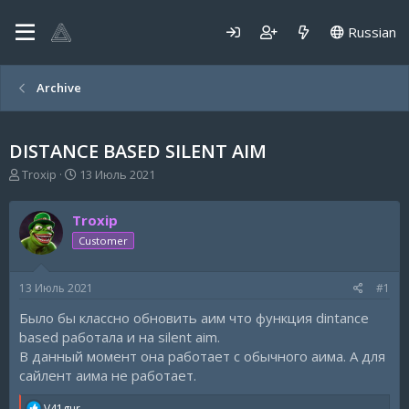
Russian
Archive
DISTANCE BASED SILENT AIM
А
Д
Troxip
13 Июль 2021
в
а
т
т
Troxip
о
а
р
н
Customer
т
а
е
ч
13 Июль 2021
#1
м
а
ы
л
Было бы классно обновить аим что функция dintance
а
based работала и на silent aim.
В данный момент она работает с обычного аима. А для
сайлент аима не работает.
R
V41gur