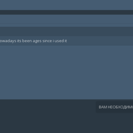
nowadays its been ages since i used it
ВАМ НЕОБХОДИМО