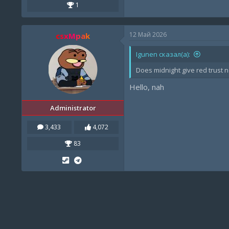
1
12 Май 2026
csxMpak
Igunen сказал(а):
Does midnight give red trust 
Hello, nah
Administrator
3,433
4,072
83