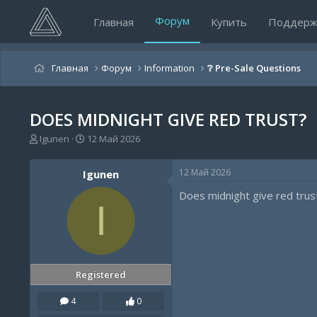
Форум
Главная
Купить
Поддерж
Главная
Форум
Information
❔ Pre-Sale Questions
DOES MIDNIGHT GIVE RED TRUST?
А
Д
Igunen
12 Май 2026
в
а
т
т
12 Май 2026
Igunen
о
а
р
н
Does midnight give red trus
т
а
I
е
ч
м
а
ы
л
а
Registered
4
0