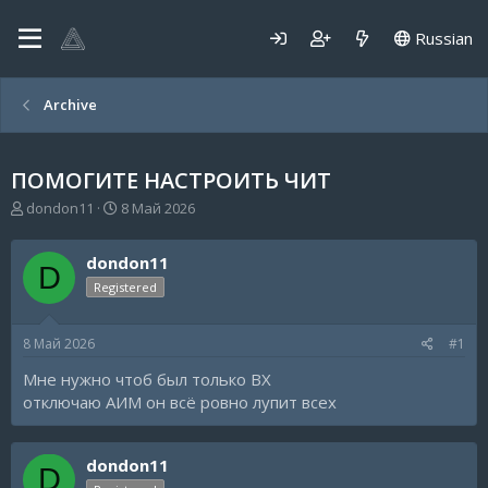
Russian
Archive
ПОМОГИТЕ НАСТРОИТЬ ЧИТ
А
Д
dondon11
8 Май 2026
в
а
т
т
dondon11
о
а
D
р
н
Registered
т
а
е
ч
8 Май 2026
#1
м
а
ы
л
Мне нужно чтоб был только ВХ
а
отключаю АИМ он всё ровно лупит всех
dondon11
D