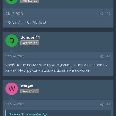
Registered
9 Май 2026
#2
ФУ БЛИН - СПАСИБО
dondon11
D
Registered
14 Май 2026
#3
вообще не кому? мне нужно ,купил, а норм настроить
хз как. Инструкции админа шляпа,не помогли
wingiu
W
Registered
19 Май 2026
#4
dondon11 сказал(а):