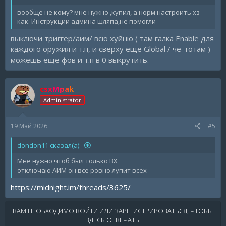
вообще не кому? мне нужно ,купил, а норм настроить хз
как. Инструкции админа шляпа,не помогли
выключи триггер/аим/ всю хуйню ( там галка Enable для
каждого оружия и т.п, и сверху еще Global / че-тотам )
можешь еще фов и т.п в 0 выкрутить.
csxMpak
Administrator
19 Май 2026
#5
dondon11 сказал(а):
Мне нужно чтоб был только ВХ
отключаю АИМ он всё ровно лупит всех
https://midnight.im/threads/3625/
ВАМ НЕОБХОДИМО ВОЙТИ ИЛИ ЗАРЕГИСТРИРОВАТЬСЯ, ЧТОБЫ
ЗДЕСЬ ОТВЕЧАТЬ.