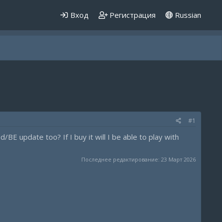
Вход
Регистрация
Russian
#1
BE update too? If I buy it will I be able to play with
Последнее редактирование:
23 Март 2026