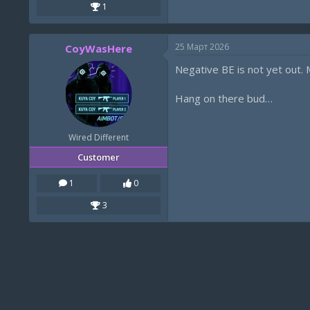
1
25 Март 2026
CoyWasHere
Negative BE is not yet out. 
Hang on there bud…
Wired Different
Customer
1
0
3