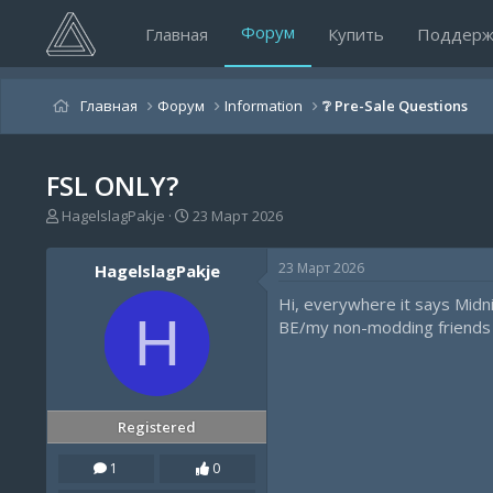
Форум
Главная
Купить
Поддерж
Главная
Форум
Information
❔ Pre-Sale Questions
FSL ONLY?
А
Д
HagelslagPakje
23 Март 2026
в
а
т
т
23 Март 2026
HagelslagPakje
о
а
р
н
Hi, everywhere it says Midni
т
а
H
BE/my non-modding friends i
е
ч
м
а
ы
л
а
Registered
1
0