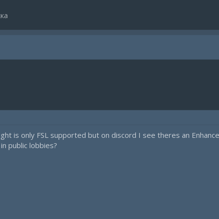
ка
ght is only FSL supported but on discord I see theres an Enhanced/
n public lobbies?