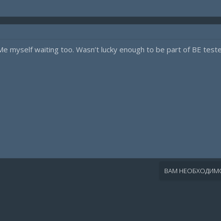
Me myself waiting too. Wasn’t lucky enough to be part of BE test
ВАМ НЕОБХОДИМО