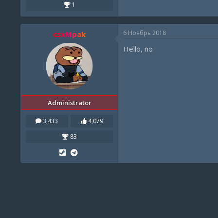
1
6 Ноябрь 2018
csxMpak
Hello, no
Administrator
3,433
4,079
83