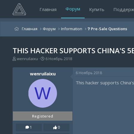
Форум
Главная
Купить
Поддерж
Главная
Форум
Information
❔ Pre-Sale Questions
THIS HACKER SUPPORTS CHINA'S 5E
А
Д
wenruilaixu
6 Ноябрь 2018
в
а
т
т
6 Ноябрь 2018
wenruilaixu
о
а
р
н
This hacker supports China's
т
а
W
е
ч
м
а
ы
л
а
Registered
1
0