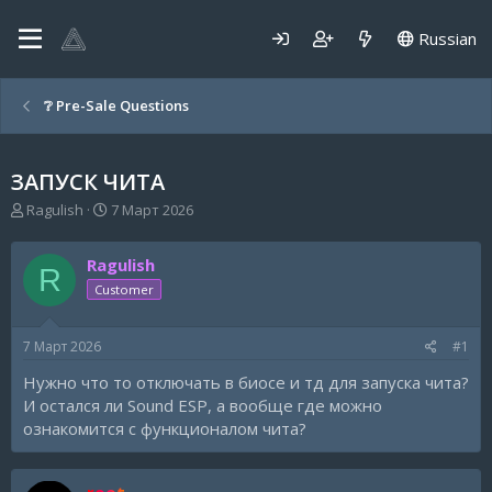
Russian
❔ Pre-Sale Questions
ЗАПУСК ЧИТА
А
Д
Ragulish
7 Март 2026
в
а
т
т
Ragulish
о
а
R
р
н
Customer
т
а
е
ч
7 Март 2026
#1
м
а
ы
л
Нужно что то отключать в биосе и тд для запуска чита?
а
И остался ли Sound ESP, а вообще где можно
ознакомится с функционалом чита?
root