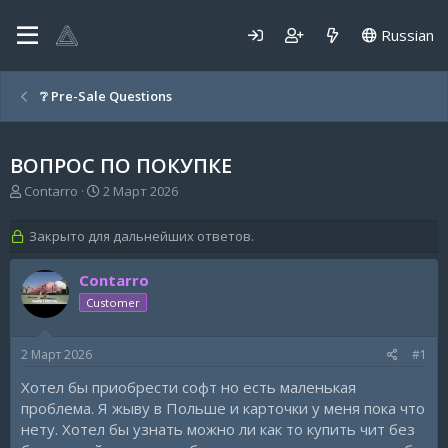
Russian
❔ Pre-Sale Questions
ВОПРОС ПО ПОКУПКЕ
А
Д
Contarro
2 Март 2026
в
а
т
т
Закрыто для дальнейших ответов.
о
а
р
н
Contarro
т
а
е
ч
Customer
м
а
ы
л
а
2 Март 2026
#1
Хотел бы приобрести софт но есть маленькая
проблема. Я жыву в Польше и карточки у меня пока что
нету. Хотел бы узнать можно ли как то купить чит без