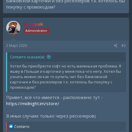
банковской карточки и без реселлеров т.к. хотелось бы
покупку с промокодом?
csxMpak
Administrator
2 Март 2026
#2
Contarro сказал(а):
Хотел бы приобрести софт но есть маленькая проблема. Я
жыву в Польше и карточки у меня пока что нету. Хотел бы
узнать можно ли как то купить чит без банковской
карточки и без реселлеров т.к. хотелось бы покупку с
промокодом?
Привет, всё что имеется - расположено тут -
https://midnight.im/store/
В иных случаях только через ресселеров)
R
Contarro
e