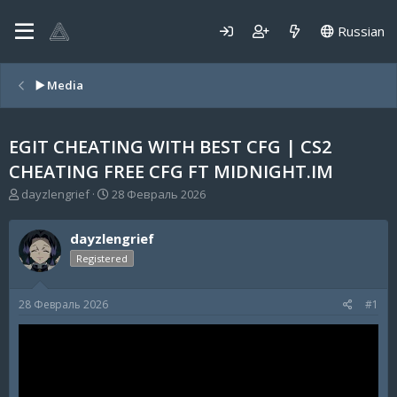
Russian
▶️ Media
EGIT CHEATING WITH BEST CFG | CS2
CHEATING FREE CFG FT MIDNIGHT.IM
А
Д
dayzlengrief
28 Февраль 2026
в
а
т
т
dayzlengrief
о
а
р
н
Registered
т
а
е
ч
28 Февраль 2026
#1
м
а
ы
л
а