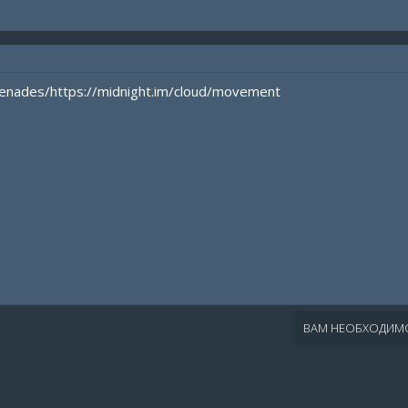
renades/
https://midnight.im/cloud/movement
ВАМ НЕОБХОДИМО