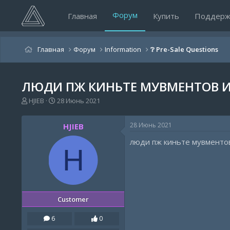
Форум
Главная
Купить
Поддерж
Главная
Форум
Information
❔ Pre-Sale Questions
ЛЮДИ ПЖ КИНЬТЕ МУВМЕНТОВ И
А
Д
HJIEB
28 Июнь 2021
в
а
т
т
28 Июнь 2021
HJIEB
о
а
р
н
люди пж киньте мувментов
т
а
H
е
ч
м
а
ы
л
а
Customer
6
0