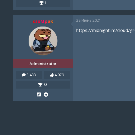
1
28 Июнь 2021
csxMpak
https://midnight.im/cloud/g
Administrator
3,433
4,079
83