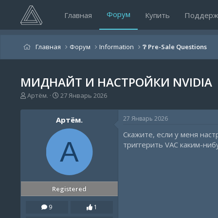
Форум
Главная
Купить
Поддерж
Главная
Форум
Information
❔ Pre-Sale Questions
МИДНАЙТ И НАСТРОЙКИ NVIDIA
А
Д
Артём.
27 Январь 2026
в
а
т
т
27 Январь 2026
Артём.
о
а
р
н
Скажите, если у меня наст
т
а
А
триггерить VAC каким-ниб
е
ч
м
а
ы
л
а
Registered
9
1