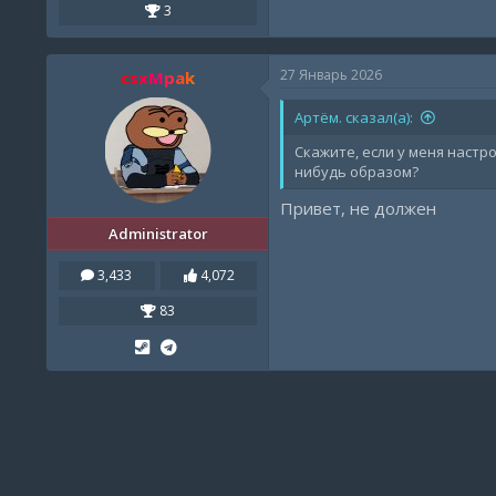
3
27 Январь 2026
csxMpak
Артём. сказал(а):
Скажите, если у меня настр
нибудь образом?
Привет, не должен
Administrator
3,433
4,072
83