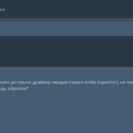
ка
роен детально драйвер нвидиа (через nvidia inspector), не п
удь образом?