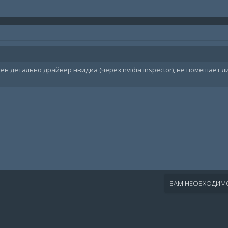
оен детально драйвер нвидиа (через nvidia inspector), не помешает л
ВАМ НЕОБХОДИМО