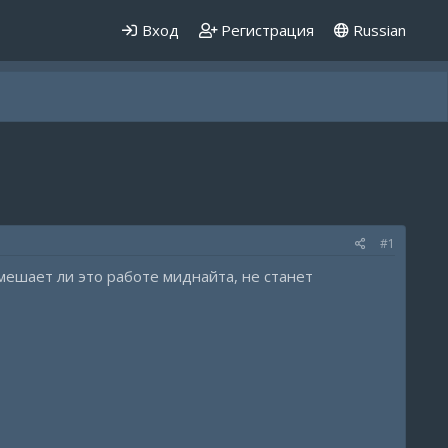
Вход
Регистрация
Russian
#1
омешает ли это работе миднайта, не станет