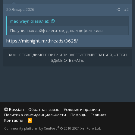
20 Январь 2026
#2
mac_wayn сказал(а):
Получил вак лайф с легитом, давал дефолт килы
https://midnight.im/threads/3625/
ВАМ НЕОБХОДИМО ВОЙТИ ИЛИ ЗАРЕГИСТРИРОВАТЬСЯ, ЧТОБЫ
ЗДЕСЬ ОТВЕЧАТЬ.
Russian
Обратная связь
Условия и правила
Политика конфиденциальности
Помощь
Главная
Контакты
R
S
®
Community platform by XenForo
© 2010-2021 XenForo Ltd.
S