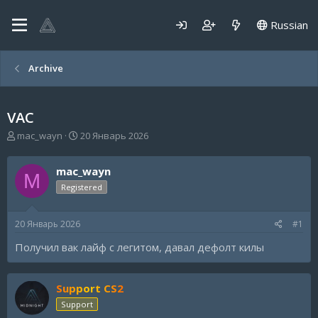
Russian
Archive
VAC
А
Д
mac_wayn
20 Январь 2026
в
а
т
т
mac_wayn
о
а
M
р
н
Registered
т
а
е
ч
20 Январь 2026
#1
м
а
ы
л
Получил вак лайф с легитом, давал дефолт килы
а
Support CS2
Support