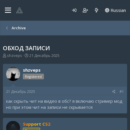
Russian
Archive
ОБХОД ЗАПИСИ
А
Д
shzveps
21 Декабрь 2025
в
а
т
т
shzveps
о
а
р
н
Registered
т
а
е
ч
21 Декабрь 2025
#1
м
а
ы
л
как скрыть чит на видео в обс? я включаю стример мод
а
но при этом чит на записи не скрывается
Support CS2