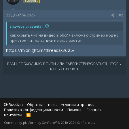
Support
22 Декабрь 2025
#2
shzveps сказал(а):
как скрыть чит на видео в обс? я включаю стример мод но
при этом чит на записи не скрывается
https://midnight.im/threads/3625/
ВАМ НЕОБХОДИМО ВОЙТИ ИЛИ ЗАРЕГИСТРИРОВАТЬСЯ, ЧТОБЫ
ЗДЕСЬ ОТВЕЧАТЬ.
Russian
Обратная связь
Условия и правила
Политика конфиденциальности
Помощь
Главная
Контакты
R
S
®
Community platform by XenForo
© 2010-2021 XenForo Ltd.
S