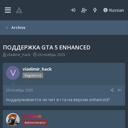
Russian
Archive
ПОДДЕРЖКА GTA 5 ENHANCED
А
Д
vladimir_hack
26 Ноябрь 2025
в
а
т
т
vladimir_hack
о
а
V
р
н
Registered
т
а
е
ч
26 Ноябрь 2025
#1
м
а
ы
л
поддерживается ли чит в гта на версии enhanced?
а
csxMpak
Administrator