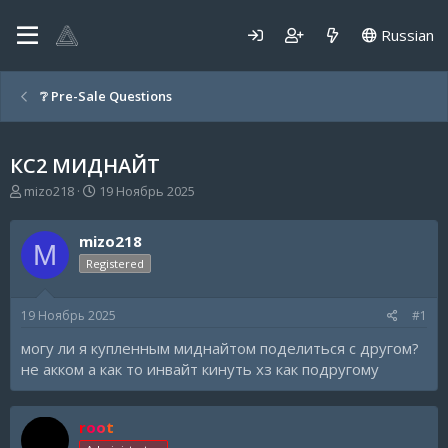
Russian
❔ Pre-Sale Questions
КС2 МИДНАЙТ
А
Д
mizo218
19 Ноябрь 2025
в
а
т
т
mizo218
о
а
M
р
н
Registered
т
а
е
ч
19 Ноябрь 2025
#1
м
а
ы
л
могу ли я купленным миднайтом поделиться с другом?
а
не акком а как то инвайт кинуть хз как подругому
root