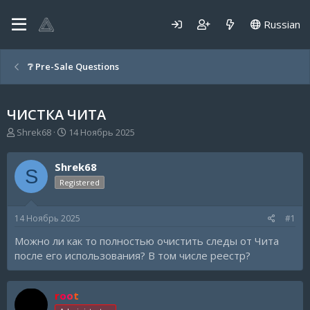
Russian
❔ Pre-Sale Questions
ЧИСТКА ЧИТА
А
Д
Shrek68
14 Ноябрь 2025
в
а
т
т
Shrek68
о
а
S
р
н
Registered
т
а
е
ч
14 Ноябрь 2025
#1
м
а
ы
л
Можно ли как то полностью очистить следы от Чита
а
после его использования? В том числе реестр?
root