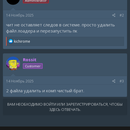
Administrator
14 Ноябрь 2025
#2
чит не оставляет следов в системе. просто удалить
файл лоадера и перезапустить пк
R
kichirome
e
a
c
Rossit
t
i
Customer
o
n
s
14 Ноябрь 2025
#3
:
2 файла удалить и комп чистый брат.
ВАМ НЕОБХОДИМО ВОЙТИ ИЛИ ЗАРЕГИСТРИРОВАТЬСЯ, ЧТОБЫ
ЗДЕСЬ ОТВЕЧАТЬ.