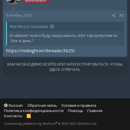
Administrator
9 Ноябрь 2025
#2
War1kozzz сказал(а):
И забанят если я буду накручивать себе там допустим по
10кк в день?
https://midnight.im/threads/3625/
ВАМ НЕОБХОДИМО ВОЙТИ ИЛИ ЗАРЕГИСТРИРОВАТЬСЯ, ЧТОБЫ
ЗДЕСЬ ОТВЕЧАТЬ.
Russian
Обратная связь
Условия и правила
Политика конфиденциальности
Помощь
Главная
Контакты
R
S
®
Community platform by XenForo
© 2010-2021 XenForo Ltd.
S