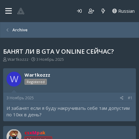
Russian
Archive
БАНЯТ ЛИ В GTA V ONLINE СЕЙЧАС?
А
Д
War1kozzz
3 Ноябрь 2025
в
а
т
т
War1kozzz
о
а
W
р
н
Registered
т
а
е
ч
3 Ноябрь 2025
#1
м
а
ы
л
И забанят если я буду накручивать себе там допустим
а
по 10кк в день?
csxMpak