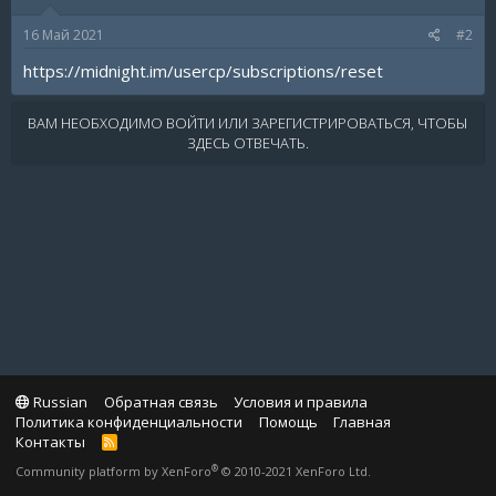
16 Май 2021
#2
https://midnight.im/usercp/subscriptions/reset
ВАМ НЕОБХОДИМО ВОЙТИ ИЛИ ЗАРЕГИСТРИРОВАТЬСЯ, ЧТОБЫ
ЗДЕСЬ ОТВЕЧАТЬ.
Russian
Обратная связь
Условия и правила
Политика конфиденциальности
Помощь
Главная
Контакты
R
S
®
Community platform by XenForo
© 2010-2021 XenForo Ltd.
S