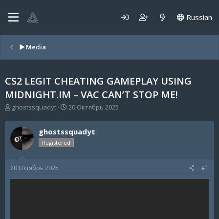
Russian
▶️ Media
CS2 LEGIT CHEATING GAMEPLAY USING
MIDNIGHT.IM – VAC CAN’T STOP ME!
А
Д
ghostssquadyt
20 Октябрь 2025
в
а
т
т
ghostssquadyt
о
а
р
н
Registered
т
а
е
ч
20 Октябрь 2025
#1
м
а
ы
л
а