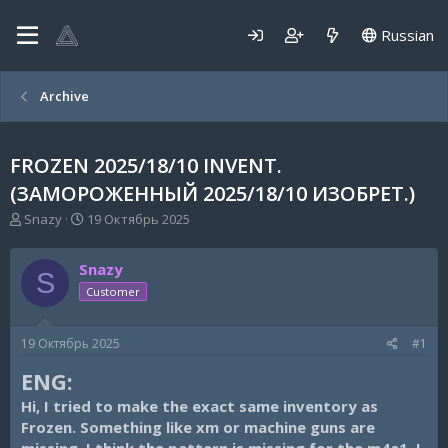
Russian
Archive
FROZEN 2025/18/10 INVENT.
(ЗАМОРОЖЕННЫЙ 2025/18/10 ИЗОБРЕТ.)
А
Д
Snazy
19 Октябрь 2025
в
а
т
т
Snazy
о
а
S
р
н
Customer
т
а
е
ч
19 Октябрь 2025
#1
м
а
ы
л
ENG:
а
Hi, I tried to make the exact same inventory as
Frozen. Something like xm or machine guns are
missing, I think the pattern is missing for the m4a1. I