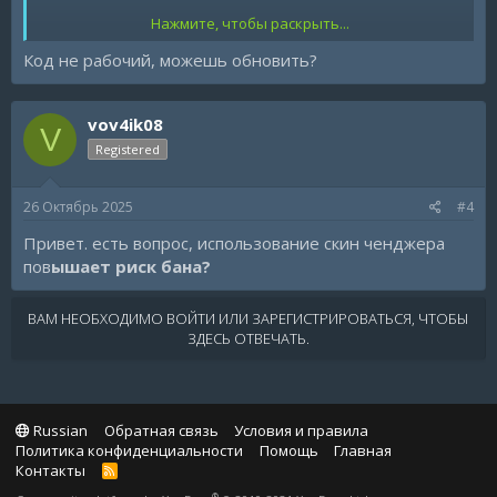
Нажмите, чтобы раскрыть...
RUS:
Код не рабочий, можешь обновить?
Привет! Я пытался сделать точно такой же
инвентарь, как у Frozen. Не хватает чего-то вроде
XM или пулемётов, кажется, нет шаблона для M4A1.
vov4ik08
Надеюсь, вам понравится эта сборка, и буду рад,
V
если вы оставите отзыв.
Registered
26 Октябрь 2025
#4
Привет. есть вопрос, использование скин ченджера
пов
ышает риск бана?
ВАМ НЕОБХОДИМО ВОЙТИ ИЛИ ЗАРЕГИСТРИРОВАТЬСЯ, ЧТОБЫ
ЗДЕСЬ ОТВЕЧАТЬ.
Russian
Обратная связь
Условия и правила
Политика конфиденциальности
Помощь
Главная
Контакты
R
S
®