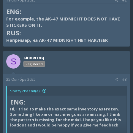
19 Октябрь 2025
#2
ENG:
For example, the AK-47 MIDNIGHT DOES NOT HAVE
STICKERS ON IT.
RUS:
Например, на АК-47 MIDNIGHT НЕТ НАКЛЕЕК
sinnermq
S
Registered
25 Октябрь 2025
#3
Snazy сказал(а):
ENG:
Hi, I tried to make the exact same inventory as Frozen.
Something like xm or machine guns are missing, I think
the pattern is missing for the m4a1. I hope you like this
loadout and I would be happy if you give me feedback