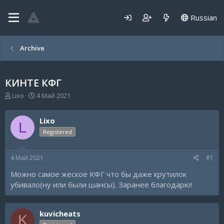
Russian
Archive
КИНТЕ КФГ
А
Д
Lixo
4 Май 2021
в
а
т
т
Lixo
о
а
L
р
н
Registered
т
а
е
ч
4 Май 2021
#1
м
а
ы
л
Можно самое жеское КФГ что бы даже крутилок
а
убивало(ну или были шансы). Заранее благодарю!
kuvicheats
K