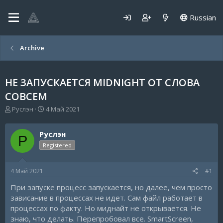
Russian
Archive
НЕ ЗАПУСКАЕТСЯ MIDNIGHT ОТ СЛОВА
СОВСЕМ
А
Д
Руслэн
4 Май 2021
в
а
т
т
Руслэн
о
а
Р
р
н
Registered
т
а
е
ч
4 Май 2021
#1
м
а
ы
л
При запуске процесс запускается, но далее, чем просто
а
зависание в процессах не идет. Сам файл работает в
процессах по факту. Но миднайт не открывается. Не
знаю, что делать. Перепробовал все. SmartScreen,