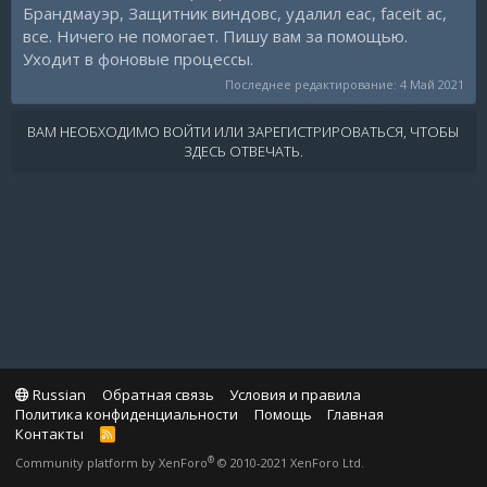
Брандмауэр, Защитник виндовс, удалил eac, faceit ac,
все. Ничего не помогает. Пишу вам за помощью.
Уходит в фоновые процессы.
Последнее редактирование:
4 Май 2021
ВАМ НЕОБХОДИМО ВОЙТИ ИЛИ ЗАРЕГИСТРИРОВАТЬСЯ, ЧТОБЫ
ЗДЕСЬ ОТВЕЧАТЬ.
Russian
Обратная связь
Условия и правила
Политика конфиденциальности
Помощь
Главная
Контакты
R
S
®
Community platform by XenForo
© 2010-2021 XenForo Ltd.
S