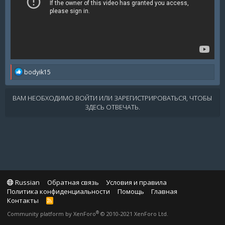
R
bodyik15
e
a
c
ВАМ НЕОБХОДИМО ВОЙТИ ИЛИ ЗАРЕГИСТРИРОВАТЬСЯ, ЧТОБЫ
t
ЗДЕСЬ ОТВЕЧАТЬ.
i
o
n
s
:
Russian
Обратная связь
Условия и правила
Политика конфиденциальности
Помощь
Главная
Контакты
R
S
®
Community platform by XenForo
© 2010-2021 XenForo Ltd.
S