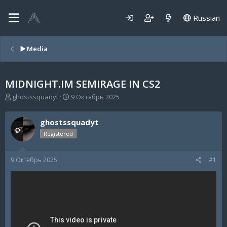
Russian
▶️ Media
MIDNIGHT.IM SEMIRAGE IN CS2
А
Д
ghostssquadyt
9 Октябрь 2025
в
а
т
т
ghostssquadyt
о
а
р
н
Registered
т
а
е
ч
9 Октябрь 2025
#1
м
а
ы
л
а