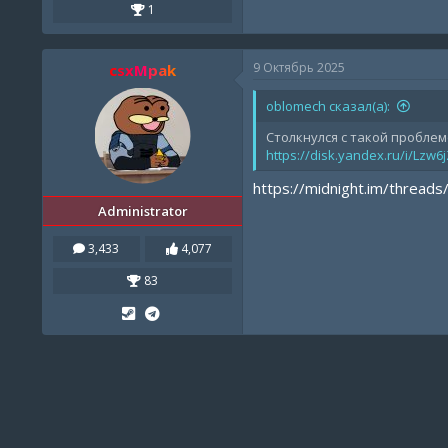
1
9 Октябрь 2025
csxMpak
oblomech сказал(а):
Столкнулся с такой пробле
https://disk.yandex.ru/i/Lzw6
https://midnight.im/threads
Administrator
3,433
4,077
83