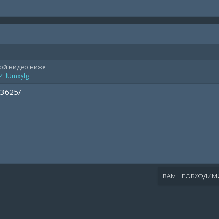
мой видео ниже
jZ_lUmxylg
/3625/
ВАМ НЕОБХОДИМО