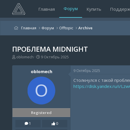
Форум
Главная
Купить
Поддерж
Главная
Форум
Offtopic
Archive
ПРОБЛЕМА MIDNIGHT
А
Д
oblomech
9 Октябрь 2025
в
а
т
т
9 Октябрь 2025
oblomech
о
а
р
н
Столкнулся с такой пробл
т
а
O
https://disk.yandex.ru/i/Lz
е
ч
м
а
ы
л
а
Registered
1
0